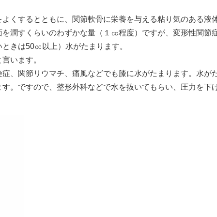
をよくするとともに、関節軟骨に栄養を与える粘り気のある液
面を潤すくらいのわずかな量（１㏄程度）ですが、変形性関節
ときは50㏄以上）水がたまります。
と言います。
染症、関節リウマチ、痛風などでも膝に水がたまります。水が
ます。ですので、整形外科などで水を抜いてもらい、圧力を下