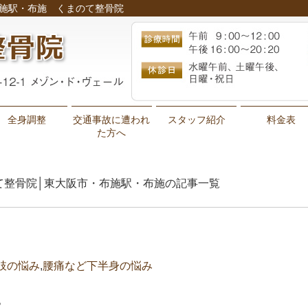
布施駅・布施 くまのて整骨院
全身調整
交通事故に遭われ
スタッフ紹介
料金表
た方へ
くまのて整骨院│東大阪市・布施駅・布施の記事一覧
肢の悩み
,
腰痛など下半身の悩み
？